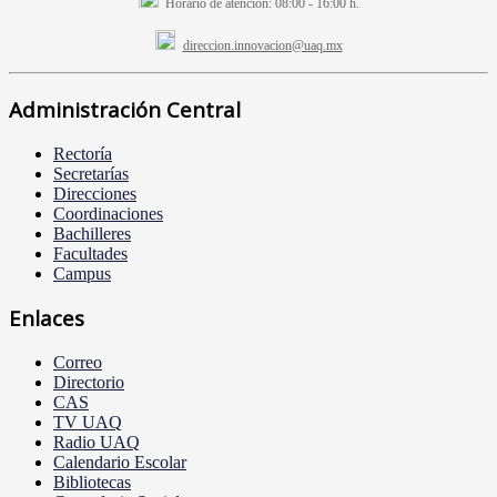
Horario de atención:
08:00 - 16:00 h.
direccion.innovacion@uaq.mx
Administración Central
Rectoría
Secretarías
Direcciones
Coordinaciones
Bachilleres
Facultades
Campus
Enlaces
Correo
Directorio
CAS
TV UAQ
Radio UAQ
Calendario Escolar
Bibliotecas