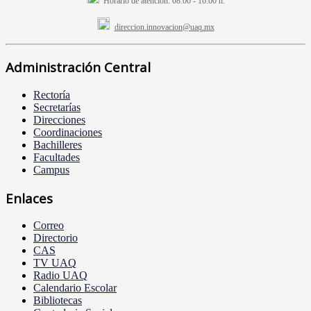
Horario de atención:
08:00 - 16:00 h.
direccion.innovacion@uaq.mx
Administración Central
Rectoría
Secretarías
Direcciones
Coordinaciones
Bachilleres
Facultades
Campus
Enlaces
Correo
Directorio
CAS
TV UAQ
Radio UAQ
Calendario Escolar
Bibliotecas