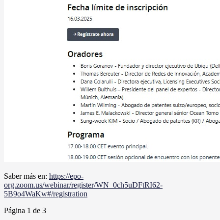
Saber más en:
https://epo-
org.zoom.us/webinar/register/WN_0ch5uDFtRI62-
5B9o4WaKw#/registration
Página 1 de 3