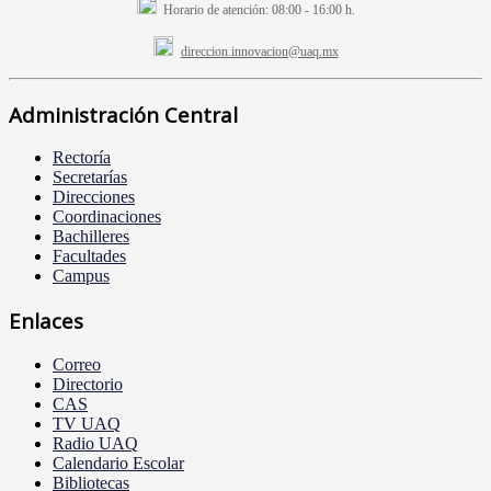
Horario de atención:
08:00 - 16:00 h.
direccion.innovacion@uaq.mx
Administración Central
Rectoría
Secretarías
Direcciones
Coordinaciones
Bachilleres
Facultades
Campus
Enlaces
Correo
Directorio
CAS
TV UAQ
Radio UAQ
Calendario Escolar
Bibliotecas