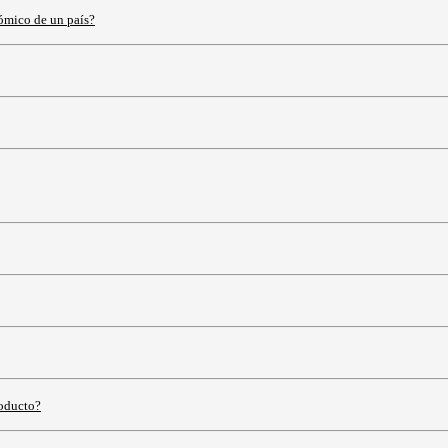
nómico de un país?
roducto?