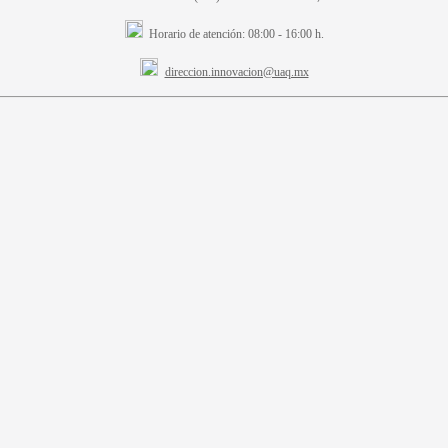
Horario de atención:
08:00 - 16:00 h.
direccion.innovacion@uaq.mx