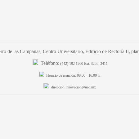
ro de las Campanas, Centro Universitario, Edificio de Rectoría II, plant
Teléfono:
(442) 192 1200 Ext. 3205, 3411
Horario de atención:
08:00 - 16:00 h.
direccion.innovacion@uaq.mx