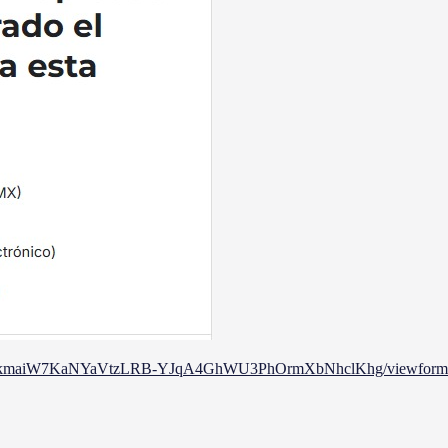
KNk4ykmaiW7KaNYaVtzLRB-YJqA4GhWU3PhOrmXbNhclKhg/viewform