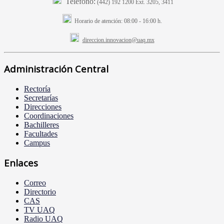
Teléfono:
(442) 192 1200 Ext. 3205, 3411
Horario de atención:
08:00 - 16:00 h.
direccion.innovacion@uaq.mx
Administración Central
Rectoría
Secretarías
Direcciones
Coordinaciones
Bachilleres
Facultades
Campus
Enlaces
Correo
Directorio
CAS
TV UAQ
Radio UAQ