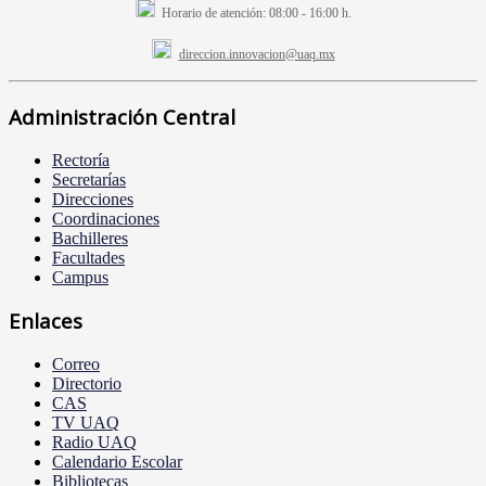
Horario de atención:
08:00 - 16:00 h.
direccion.innovacion@uaq.mx
Administración Central
Rectoría
Secretarías
Direcciones
Coordinaciones
Bachilleres
Facultades
Campus
Enlaces
Correo
Directorio
CAS
TV UAQ
Radio UAQ
Calendario Escolar
Bibliotecas